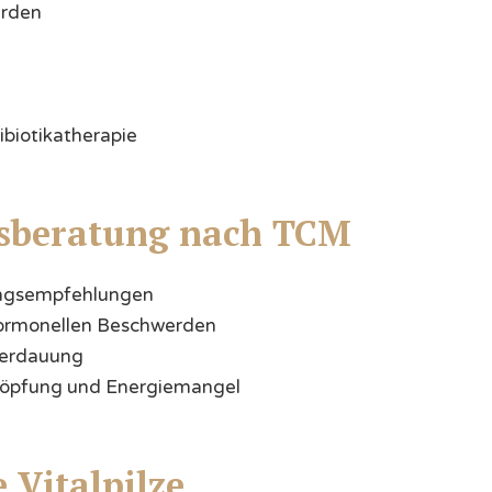
rden
ibiotikatherapie
sberatung nach TCM
rungsempfehlungen
hormonellen Beschwerden
Verdauung
chöpfung und Energiemangel
 Vitalpilze