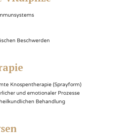
 Immunsystems
nischen Beschwerden
apie
mmte Knospentherapie (Sprayform)
rlicher und emotionaler Prozesse
heilkundlichen Behandlung
ysen