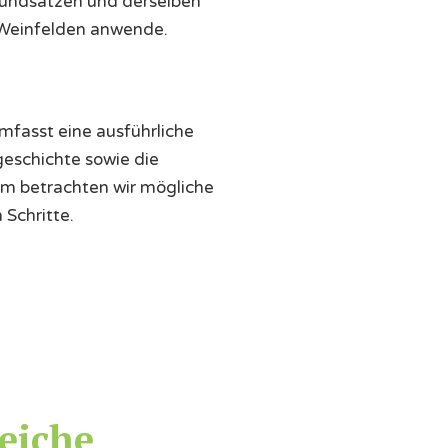
rundsätzen und derselben
n Weinfelden anwende.
mfasst eine ausführliche
schichte sowie die
am betrachten wir mögliche
Schritte.
eiche