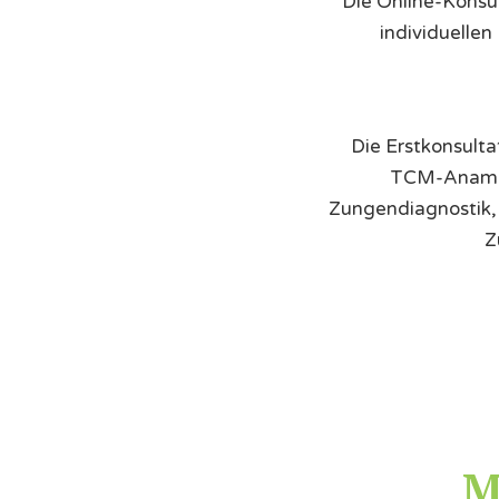
Die Online-Konsu
individuellen
Die Erstkonsulta
TCM-Anamnes
Zungendiagnostik, 
Z
M