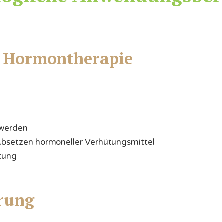
e Hormontherapie
hwerden
bsetzen hormoneller Verhütungsmittel
tung
rung